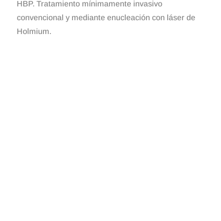
HBP. Tratamiento mínimamente invasivo
convencional y mediante enucleación con láser de
Holmium.
Cartera de Servicios
• Consulta de Urología general
• Consulta de Oncología urológica
• Consulta de Urología funcional
• Consulta de Andrología
• Consulta de Enfermedad litiásica renal
• Tratamientos endovesicales
• Fisioterapia de suelo pélvico
TRATAMIENTOS QUIRÚRGICOS: