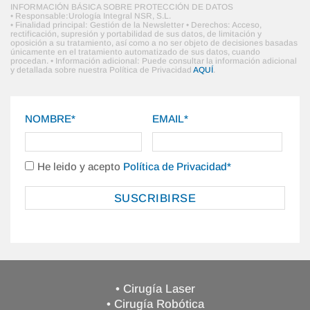
INFORMACIÓN BÁSICA SOBRE PROTECCIÓN DE DATOS
• Responsable:Urología Integral NSR, S.L.
• Finalidad principal: Gestión de la Newsletter • Derechos: Acceso,
rectificación, supresión y portabilidad de sus datos, de limitación y
oposición a su tratamiento, así como a no ser objeto de decisiones basadas
únicamente en el tratamiento automatizado de sus datos, cuando
procedan. • Información adicional: Puede consultar la información adicional
y detallada sobre nuestra Política de Privacidad
AQUÍ
.
NOMBRE*
EMAIL*
He leido y acepto
Política de Privacidad*
• Cirugía Laser
• Cirugía Robótica