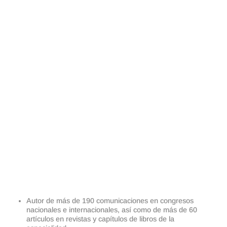
del Servicio de Urología del Hospital
Universitario 12 de Octubre. Miembro de la
Unidad de Cirugía Laparoscópica, Unidad de
Urología Oncológica, Unidad de Patología
Prostática y equipo de Trasplante Renal
(desarrollador del programa de extracción
laparoscópica de donante vivo)
Profesor colaborador de la Facultad de Medicina
de la Universidad Complutense de Madrid.
El
Doctor Duarte Ojeda
Profesor en el Programa
de implantación de Cirugía Laparoscópica de la
Asociación Española de Urología en diversos
hospitales españoles.
Profesor en el Máster de Actualización en Cirugía
Urológica de la Universidad Cardenal Herrera
Oria.
Autor de más de 190 comunicaciones en congresos
nacionales e internacionales, así como de más de 60
artículos en revistas y capítulos de libros de la