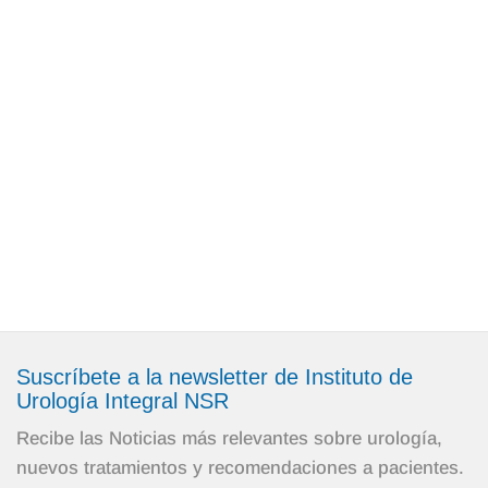
• Cirugía oncológica
• Cirugía de la litiasis
• Cirugía reconstructiva
PRUEBAS DIAGNÓSTICAS PROPIAS:
• Ecografía abdominal y testicular.
• Ecografía endocavitaria prostática
• Uretrocistoscopia
• Flujometría y Urodinamia
• Biopsia prostática por fusión de imágenes de
resonancia
• Disponibilidad de test genéticos
Suscríbete a la newsletter de Instituto de
Urología Integral NSR
Recibe las Noticias más relevantes sobre urología,
nuevos tratamientos y recomendaciones a pacientes.