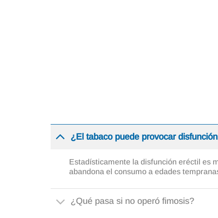
el glande queda expuesto pero
puede haber pérdida de sensi
¿El tabaco puede provocar disfunción 
Estadísticamente la disfunción eréctil es
abandona el consumo a edades tempranas, 
¿Qué pasa si no operó fimosis?