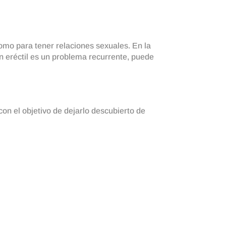
omo para tener relaciones sexuales. En la
n eréctil es un problema recurrente, puede
on el objetivo de dejarlo descubierto de
also, al quitar el prepucio,