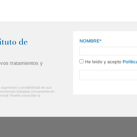
ituto de
NOMBRE*
He leido y acepto
Políti
evos tratamientos y
n, supresión y portabilidad de sus
e decisiones basadas únicamente en
ional: Puede consultar la