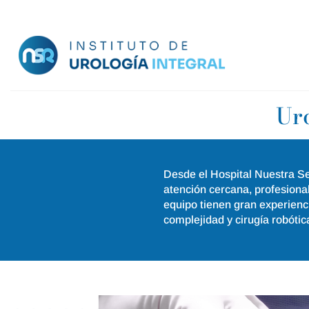
Saltar
al
contenido
Uro
Desde el Hospital Nuestra Se
atención cercana, profesional
equipo tienen gran experienci
complejidad y cirugía robótic