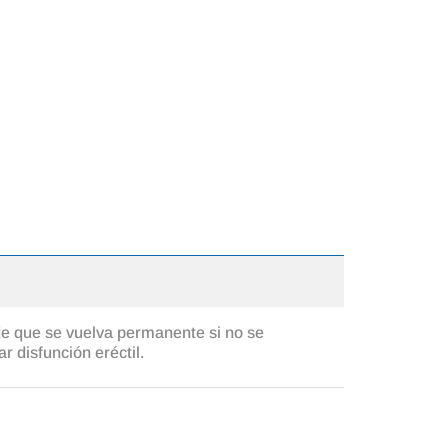
osteriores a la intervención
de que se vuelva permanente si no se
 disfunción eréctil.