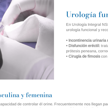
Urología fu
En Urología Integral NS
urología funcional y rec
• Incontinencia urinaria
• Disfunción eréctil:
trat
prótesis peneana, corre
• Cirugía de fimosis
con 
sculina y femenina
 incapacidad de controlar él orine. Frecuentemente nos llegan p