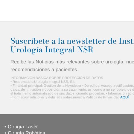
Suscríbete a la newsletter de Inst
Urología Integral NSR
Recibe las Noticias más relevantes sobre urología, nu
recomendaciones a pacientes.
INFORMACIÓN BÁSICA SOBRE PROTECCIÓN DE DATOS
• Responsable:Urología Integral NSR, S.L.
• Finalidad principal: Gestión de la Newsletter • Derechos: Acceso, rectificació
datos, de limitación y oposición a su tratamiento, así como a no ser objeto d
el tratamiento automatizado de sus datos, cuando procedan. • Información adic
información adicional y detallada sobre nuestra Política de Privacidad
AQUÍ
.
• Cirugía Laser
• Cirugía Robótica