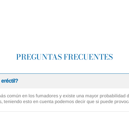
 no afecta a la sensibilidad. Solo durante los primeros días p
bilidad, pero esto es normal.
PREGUNTAS FRECUENTES
eréctil?
 más común en los fumadores y existe una mayor probabilidad 
teniendo esto en cuenta podemos decir que si puede provocar