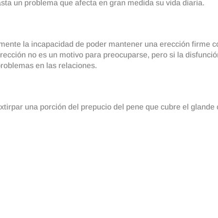
sta un problema que afecta en gran medida su vida diaria.
camente la incapacidad de poder mantener una erección firme c
ección no es un motivo para preocuparse, pero si la disfunció
problemas en las relaciones.
tirpar una porción del prepucio del pene que cubre el glande c
is, sensibilidad
cirugía de fimosis el glande pierde sensibilidad, pero esto es f