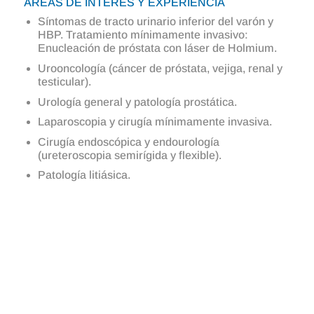
ÁREAS DE INTERÉS Y EXPERIENCIA
Síntomas de tracto urinario inferior del varón y
HBP. Tratamiento mínimamente invasivo:
Enucleación de próstata con láser de Holmium.
Urooncología (cáncer de próstata, vejiga, renal y
testicular).
Urología general y patología prostática.
Laparoscopia y cirugía mínimamente invasiva.
Cirugía endoscópica y endourología
(ureteroscopia semirígida y flexible).
Patología litiásica.
Cartera de Servicios
• Consulta de Urología general
• Consulta de Oncología urológica