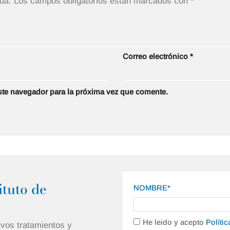
da.
Los campos obligatorios están marcados con
*
Correo electrónico
*
ste navegador para la próxima vez que comente.
ituto de
NOMBRE*
He leido y acepto
Políti
evos tratamientos y