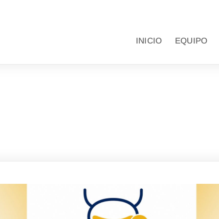
INICIO
EQUIPO
UROLOGÍA ONCOLÓGICA
ía mundial del cáncer de veji