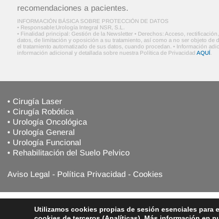
recomendaciones a pacientes.
INFORMACIÓN BÁSICA SOBRE PROTECCIÓN DE DATOS
• Responsable:Urología Integral NSR, S.L.
• Finalidad principal: Gestión de la Newsletter • Derechos: Acceso, rectificació
datos, de limitación y oposición a su tratamiento, así como a no ser objeto d
el tratamiento automatizado de sus datos, cuando procedan. • Información adic
información adicional y detallada sobre nuestra Política de Privacidad
AQUÍ
.
• Cirugía Laser
• Cirugía Robótica
• Urología Oncológica
• Urología General
• Urología Funcional
• Rehabilitación del Suelo Pelvico
Aviso Legal
-
Política Privacidad
-
Cookies
Utilizamos cookies propias de sesión esenciales para 
C
cookies de terceros (Analíticas). Más información en n