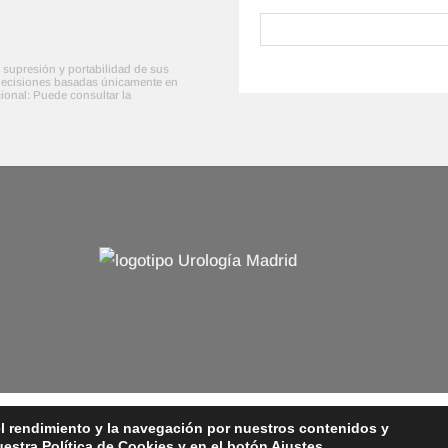
n, supresión y portabilidad de sus
e decisiones basadas únicamente en
ional: Puede consultar la
el rendimiento y la navegación por nuestros contenidos y
opyright 2026 ©
Instituto Urología Integral NSR
- Design by
Arteb
uestra
Política de Cookies
y en el botón Ajustes.