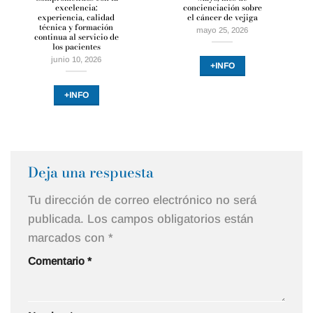
excelencia:
concienciación sobre
experiencia, calidad
el cáncer de vejiga
técnica y formación
mayo 25, 2026
continua al servicio de
los pacientes
junio 10, 2026
+INFO
+INFO
Deja una respuesta
Tu dirección de correo electrónico no será
publicada.
Los campos obligatorios están
marcados con
*
Comentario
*