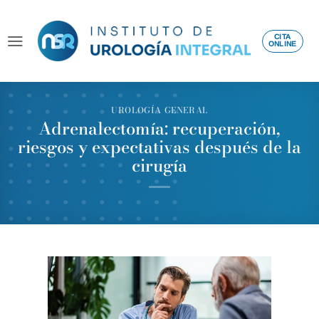
Saltar
al
CITA
ONLINE
contenido
UROLOGÍA GENERAL
Adrenalectomía: recuperación,
riesgos y expectativas después de la
cirugía