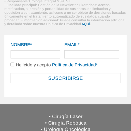
• Responsable:Urología Integral NSR, S.L.
• Finalidad principal: Gestión de la Newsletter • Derechos: Acceso,
rectificación, supresión y portabilidad de sus datos, de limitación y
oposición a su tratamiento, así como a no ser objeto de decisiones basadas
únicamente en el tratamiento automatizado de sus datos, cuando
procedan. • Información adicional: Puede consultar la información adicional
y detallada sobre nuestra Política de Privacidad
AQUÍ
.
NOMBRE*
EMAIL*
He leido y acepto
Política de Privacidad*
• Cirugía Laser
• Cirugía Robótica
• Urología Oncológica